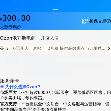
300.00
¥
担保交易
大数专属价
Ozon俄罗斯电商丨开店入驻
亮点
0元开店、0押金、0月租
提供高效库存与订单处
理
完整物流网络覆盖，全链路订单履约支持
中文
界面+本地化支持团队
安全支付与结算支持，提升
回款效率
服务详情
🌟 为什么选择Ozon？
市场巨大：
坐拥超过6000万活跃买家，覆盖俄语区国家，用
户购买力强，复购率高。
官方支持：
平台提供全中文后台、中文客服与运营指导，设
有“中国品牌专区”给予专项流量扶持。