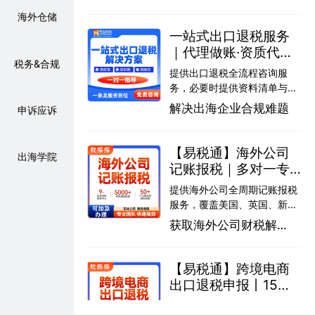
财务团队，提供定制化财税方
持：总部深圳，香港、美国、
海外仓储
案，全程一对一跟进 覆盖货物
欧洲均设办事处，本地化服务
一站式出口退税服务
流、资金流、账务流、税务流
更安心
｜代理做账·资质代办·
四大核心环节，解决常见难题
税务&合规
资金流合规设计丨响
服务大型跨境电商企业，累计
提供出口退税全流程咨询服
迈财税
服务5000万至10亿级卖家超
务，必要时提供资料清单与操
100家 总部深圳，香港、美
作指引 代理做账、报税、办理
解决出海企业合规难题
申诉应诉
国、欧洲设办事处，本地化服
出口退（免）税备案及申报 设
务保障海外业务合规落地
计出口退税合规方案，优化股
权架构与资金流路径 针对跨境
【易税通】海外公司
出海学院
电商、中小型出口企业定制化
记账报税｜多对一专
服务，降低政策风险 帮助企业
属服务丨全球布局·合
提供海外公司全周期记账报税
规避补税罚款、0报数触发稽
规避险
服务，覆盖美国、英国、新加
查等常见税务风险
坡、澳大利亚等主流市场 多对
获取海外公司财税解决
一专属服务，专业团队全程跟
方案
进，确保财税合规 拥有实际运
营公司，总部位于深圳，严格
【易税通】跨境电商
把控申请与申报流程 布局全
出口退税申报丨15年
球，快速响应本地税务政策变
+专业团队+首次退税
行业知名度高，专注于跨境电
化，避免潜在风险 客户涵盖跨