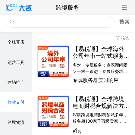
跨境服务
搜索
筛选
全球开店
【易税通】全球海外
公司年审一站式服务
｜合规高效·全程护航
运营工具
多对一专属服务：资深顾问团
队一对一跟进，专属服务群实
时响应，确保沟通无死角 丰富
专属服务群实时响应
营销推广
行业经验：深耕跨境企业服务
多年，熟悉香港、美国、新加
坡、欧洲等主流地区注册与合
【易税通】全球跨境
收款支付
规要求 快速高效办理：5-15
电商财税合规解决方
个工作日完成年审流程，比传
案｜多对一VIP服务·行
深耕跨境电商财税领域多年，
统方式快一步，避免逾期风险
业领军团队护航
服务超100家千万级卖家，业
真实透明流程：从下单到完成
跨境物流
内公认“跨境财税专家” 资深架
全程可查，专员对接+VIP服务
1
¥
起
构师领衔，联合境内外税务与
群，保障服务质量 全球布局支