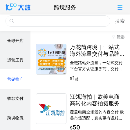
跨境服务
搜索
筛选
全球开店
万花筒跨境｜一站式
海外流量交付与品牌
增长服务
运营工具
全链路站外流量，一站式交付
平台官方认证服务商，交付能
力有保障 全球红人+内容资
1
¥
起
营销推广
源，快速放大曝光 海外本土团
队，真正懂当地流量 托付型陪
跑服务，从推广到增长
江瓴海拍｜欧美电商
收款支付
高转化内容拍摄服务
覆盖电商全场景的内容交付 欧
跨境物流
美市场适配，真实更有说服力
开箱、广告、UGC等多类型视
50
$