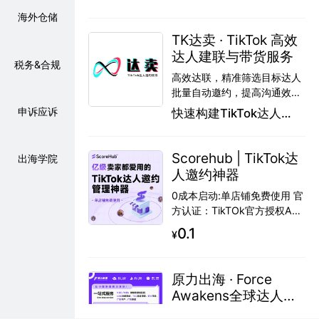
频，直接服务转化 高配合度
+高性价比，交付效率高 行业
海外仓储
独家KOC双平台曝光
TK达卖 · TikTok 高效
达人建联与带货服务
税务&合规
高效达联，精准筛选目标达人
批量自动邀约，提高沟通效率
精准达人挖掘，覆盖多类目合
申诉应诉
快速构建TikTok达人合
作 全链路管理，合作过程可视
作
化 AI智能赋能，提高转化与效
率
Scorehub | TikTok达
出海学院
人邀约神器
0成本启动:单店铺免费使用 官
方认证：TikTOk官方授权API
海量达人资源:AI驱动，覆盖全
0.1
¥
球近千万达人 智能增长:持续
升级的数据模型驱动业务增长
效率革命:运营效率提升10
原力出海 · Force
倍，显著降低成本
Awakens全球达人营
销解决方案
全球达人营销，全链路覆盖 精