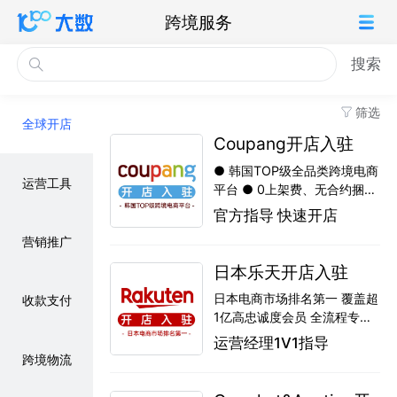
跨境服务
搜索
筛选
全球开店
Coupang开店入驻
● 韩国TOP级全品类跨境电商
运营工具
平台 ● 0上架费、无合约捆
绑、入驻无负担 ● 全程辅导
官方指导 快速开店
资料审核，提升通过率 ● 多
营销推广
语种后台辅导，降低操作门槛
● 降低合规错误风险，快速开
日本乐天开店入驻
店
日本电商市场排名第一 覆盖超
收款支付
1亿高忠诚度会员 全流程专业
代入驻服务 多类目覆盖：时
运营经理1V1指导
尚、数码、家居、食品等 高效
跨境物流
审核，快速开通店铺