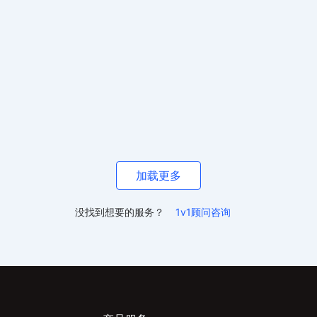
加载更多
没找到想要的服务？
1v1顾问咨询