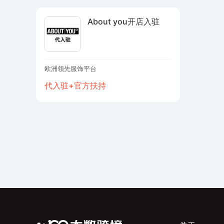
About you开店入驻
欧洲领先服饰平台
代入驻+官方扶持